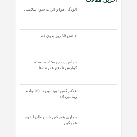
آلودگی هوا و اثرات سوء سلامتی
چالش 30 روز بدون قند
خواص زردچوبه؛ از سیستم
گوارش تا دفع عفونت‌‌ها
علائم کمبود ویتامین ب (خانواده
ویتامین B)
بیماری هوچکین یا سرطان لنفوم
هوچکین