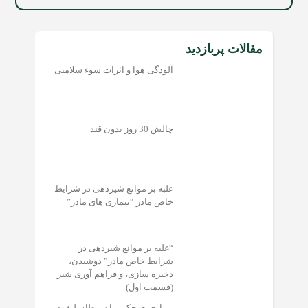
مقالات پربازدید
آلودگی هوا و اثرات سوء سلامتی
چالش 30 روز بدون قند
غلبه بر موانع شیردهی در شرایط
خاص مادر “بیماری های مادر”
“غلبه بر موانع شیردهی در
شرایط خاص مادر” دوشیدن،
ذخیره سازی، و فراهم آوری شیر
(قسمت اول)
بیماری هوچکین یا سرطان لنفوم