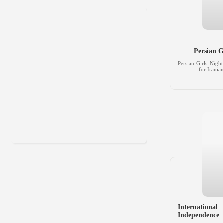
Persian 
Persian Girls Nig
for Irania
Internatio
Independence 