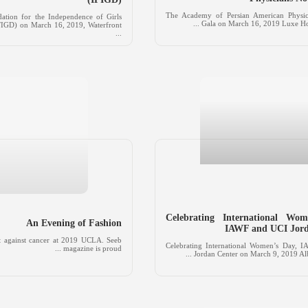
The Academy of Persian American Physi
dation for the Independence of Girls
Gala on March 16, 2019 Luxe Hotel
(IFIGD) on March 16, 2019, Waterfront
...
Celebrating International Wom
An Evening of Fashion
IAWF and UCI Jord
ht against cancer at 2019 UCLA. Seeb
Celebrating International Women’s Day, 
magazine is proud ...
Jordan Center on March 9, 2019 Albor