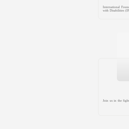
International Foun
with Disabilities 
Join us in the fig