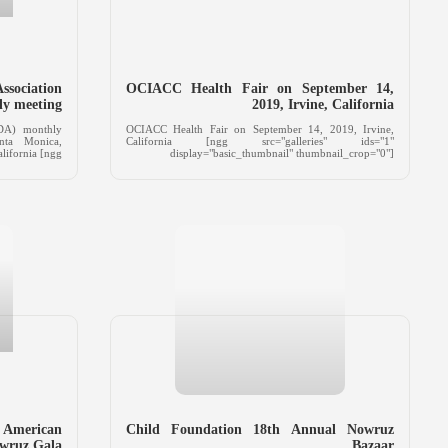
sociation
OCIACC Health Fair on September 14,
y meeting
2019, Irvine, California
ADA) monthly
OCIACC Health Fair on September 14, 2019, Irvine,
nta Monica,
California [ngg src="galleries" ids="1"
lifornia [ngg ...
display="basic_thumbnail" thumbnail_crop="0"]
American
Child Foundation 18th Annual Nowruz
owruz Gala
Bazaar