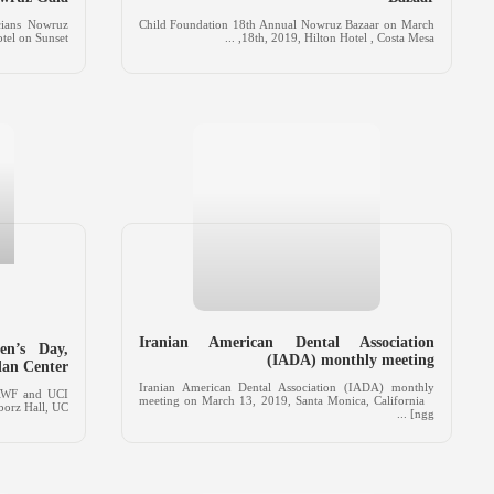
cians Nowruz
Child Foundation 18th Annual Nowruz Bazaar on March
 on Sunset ...
18th, 2019, Hilton Hotel , Costa Mesa, ...
Iranian American Dental Association
en’s Day,
(IADA) monthly meeting
an Center
Iranian American Dental Association (IADA) monthly
IAWF and UCI
meeting on March 13, 2019, Santa Monica, California
z Hall, UC ...
[ngg ...