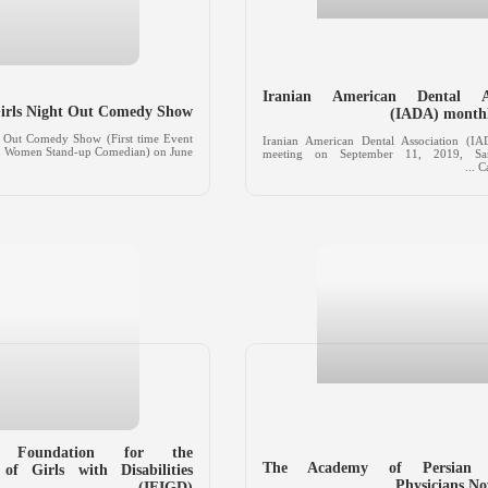
Iranian American Dental As
Girls Night Out Comedy Show
(IADA) monthl
ht Out Comedy Show (First time Event
Iranian American Dental Association (I
n Women Stand-up Comedian) on June ...
meeting on September 11, 2019, Sa
Ca
nal Foundation for the
The Academy of Persian 
of Girls with Disabilities
Physicians N
(IFIGD)