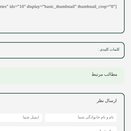
[ngg src=”galleries” ids=”10″ display=”basic_thumbnail” thumbnail_crop=”0″]
کلمات کلیدی :
مطالب مرتبط
ارسال نظر