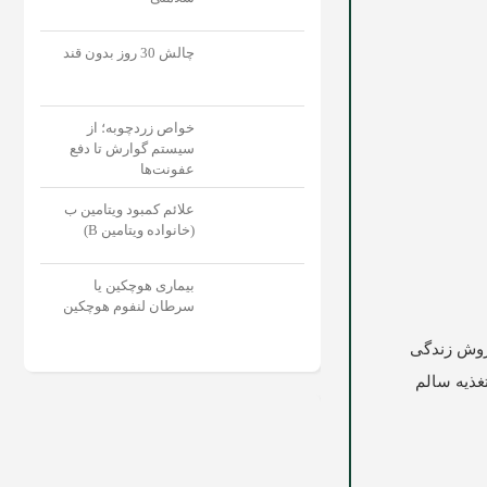
چالش 30 روز بدون قند
خواص زردچوبه؛ از
سیستم گوارش تا دفع
عفونت‌‌ها
علائم کمبود ویتامین ب
(خانواده ویتامین B)
بیماری هوچکین یا
سرطان لنفوم هوچکین
 روش زندگی
تغذیه سالم