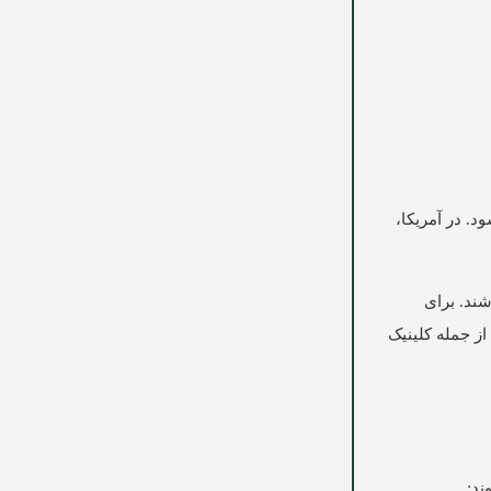
 ها تجویز می شود. در آمریکا،
شند. برای
ز جمله کلینیک
ند: