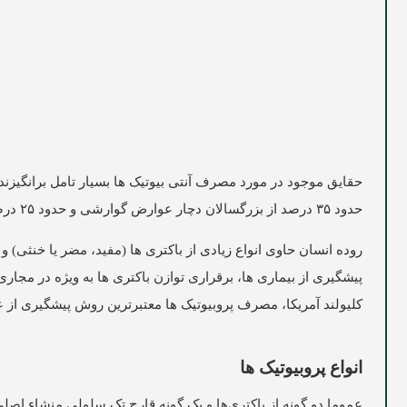
حدود ۳۵ درصد از بزرگسالان دچار عوارض گوارشی و حدود ۲۵ درصد از زنان دچار عوارض واژینال پس از مصرف آنتی بیوتیک می شوند.
روده انسان حاوی انواع زیادی از باکتری ها (مفید، مضر یا خنثی) 
پیشگیری از بیماری ها، برقراری توازن باکتری ها به ویژه در مج
کلیولند آمریکا، مصرف پروبیوتیک ها معتبرترین روش پیشگیری ا
انواع پروبیوتیک ها
عموما دو گونه از باکتری‌ها و یک گونه قارچ تک سلولی منشاء اصلی 