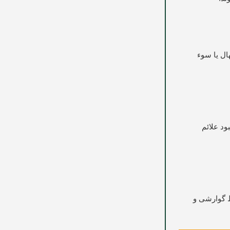
ال یا سوء
صوص در بهبود علائم
خاط بدن انسان از جمله مخاط گوارشی و