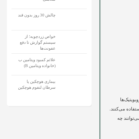
چالش 30 روز بدون قند
خواص زردچوبه؛ از
سیستم گوارش تا دفع
عفونت‌‌ها
علائم کمبود ویتامین ب
(خانواده ویتامین B)
بیماری هوچکین یا
سرطان لنفوم هوچکین
بویتیک‌ها
تفاده می‌کنند.
‌توانند چه