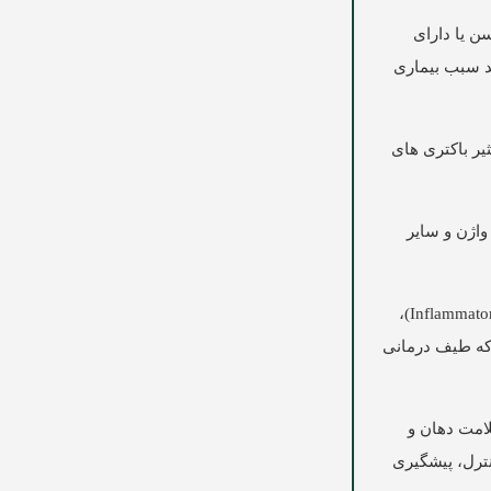
ن یا دارای
د سبب بیماری
 رشد و تکثیر باکتری های
واژن و سایر
برخی از بیماری هایی که پروبیوتیک ها بر آنها مؤثرند عبارتند از: سندروم روده تحریک پذیر (IBS)، بیماری های التهابی روده (Inflammatory Bowel Disease)،
 که طیف درمانی
لامت دهان و
نترل، پیشگیری