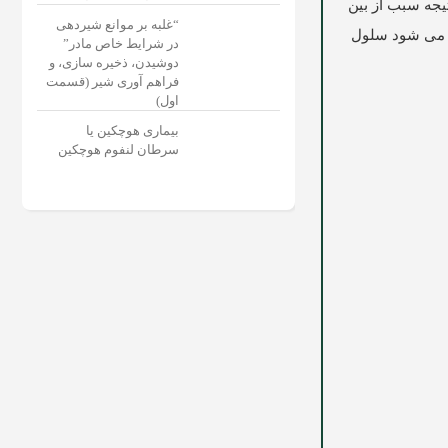
یجه سبب از بین
“غلبه بر موانع شیردهی
ب می شود سلول
در شرایط خاص مادر”
دوشیدن، ذخیره سازی، و
فراهم آوری شیر (قسمت
اول)
بیماری هوچکین یا
سرطان لنفوم هوچکین