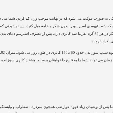
ی به صورت موقت می شود که در نهایت موجب وزن کم کردن شما می 
نی که شما قهوه ی اسپرسو را بدون شکر و خامه میل کنید، این نوشیدنی کم
کننده به لاغری شما باقی می ماند. قهوه اسپرسوی تلخ و بدون شکر در هر 30 گرم تقریبا سه کالری دارد. پس از مصرف اسپرس
افزایش یابد.
بر اساس مقاله ی منتشر شده در آمریکا مصرف 100میلی گرم قهوه سبب سوزاندن حدود 80 تا150 کالری در طول رو
زمان می تواند شما را به نتایج دلخواهتان برساند. هشتاد کالری سوزانده 
ا پس از نوشیدن زیاد قهوه عوارضی همچون سردرد، اضطراب و وابستگی