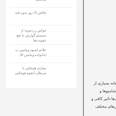
چالش 30 روز بدون قند
خواص زردچوبه؛ از
سیستم گوارش تا دفع
عفونت‌‌ها
علائم کمبود ویتامین ب
(خانواده ویتامین B)
بیماری هوچکین یا
سرطان لنفوم هوچکین
نه بسیاری از
شامپوها و
ا تاثیر کافی و
ش‌های مختلف