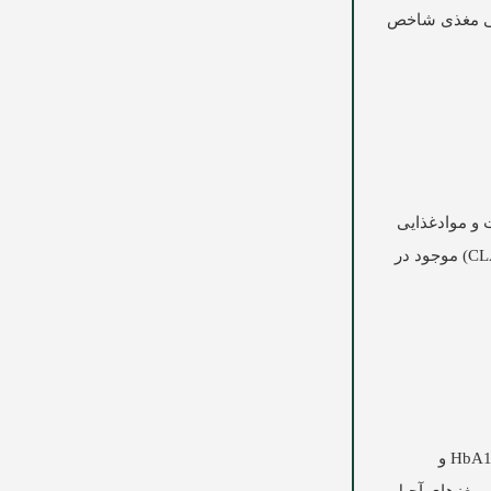
 این موادغذایی مغذی شاخص
ه ماست و موادغذایی
لبنی باعث کاهش وزن و بهبود توده ی بدنی در افراد میتلا به دیابت نوع دو می شود. میزان بالای کلسیم، پروتئین و لینولئیک اسید کونژوگه (CLA) موجود در
این مواد غذایی سرشار از فیبر هستند. مطالعات نشان می دهد که مصرف منظم مغزهای آجیل ممکن است باعث کاهش التهاب، قندخون، HbA1c و