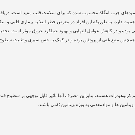
ماهی سالمون، ساردین، شاه ماهی و خال مخالی منبع خوبی از اسیدهای چرب امگا3 محسوب شده که برای سلامت قلب 
اهمیت دارد، به طوریکه این افراد در معرض خطر ابتلا به بیماری قلبی و سکت
اره رگ های خونی بوده و در کاهش عوامل التهابی و بهبود عملکرد عروق موثر است. ت
چنین منبع غنی از پروتئین بوده و در کمک به حس سیری و تثبیت سطوح
م کربوهیدرات هستند، بنابراین مصرف آنها تاثیر قابل توجهی بر سطوح قند
ها و موادمعدنی به ویژه ویتامین Cمی باشند.