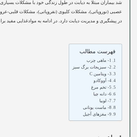
شد بیماران مبتلا به دیابت در طول زندگی خود با مشکلات بسیاری م
عصبی (نوروپاتی)، مشکلات کلیوی (نفروپاتی)، مشکلات قلبی-عروقی
در پیشگیری و مدیریت دیابت دارد. در ادامه به موادغذایی مفید برای 
فهرست مطالب
1- ماهی چرب
2- سبزیجات برگ سبز
3- ویتامین C
4- آووکادو
5- تخم مرغ
6- دانه چیا
7- لوبیا
8- ماست یونانی
9- مغزهای آجیل