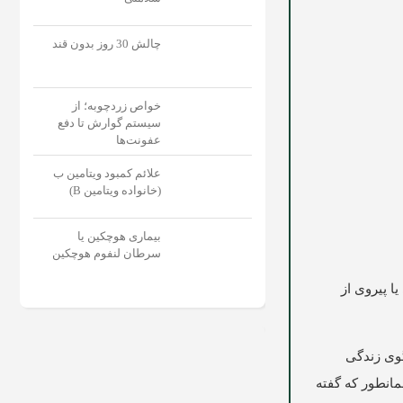
چالش 30 روز بدون قند
خواص زردچوبه؛ از
سیستم گوارش تا دفع
عفونت‌‌ها
علائم کمبود ویتامین ب
(خانواده ویتامین B)
بیماری هوچکین یا
سرطان لنفوم هوچکین
ا پیروی از
لگوی زندگی
مانطور که گفته