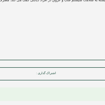
دام، فندق و پسته به سلامت سیستم قلب و عروق در افراد دیابتی کمک می کند. مص
اشتراک گذاری :