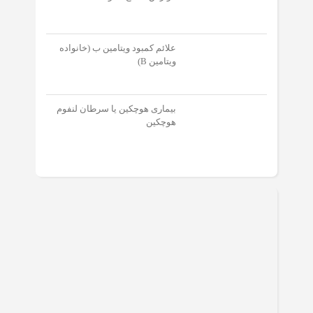
علائم کمبود ویتامین ب (خانواده
ویتامین B)
بیماری هوچکین یا سرطان لنفوم
هوچکین