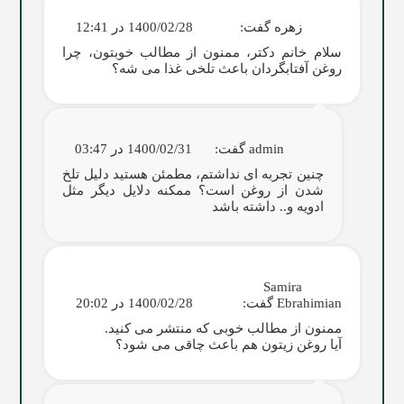
زهره
گفت:
1400/02/28 در 12:41
سلام خانم دکتر، ممنون از مطالب خوبتون، چرا
روغن آفتابگردان باعث تلخی غذا می شه؟
admin
گفت:
1400/02/31 در 03:47
چنین تجربه ای نداشتم، مطمئن هستید دلیل تلخ
شدن از روغن است؟ ممکنه دلایل دیگر مثل
ادویه و.. داشته باشد
Samira
Ebrahimian
گفت:
1400/02/28 در 20:02
ممنون از مطالب خوبی که منتشر می کنید.
آیا روغن زیتون هم باعث چاقی می شود؟