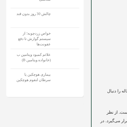
چالش 30 روز بدون قند
خواص زردچوبه؛ از
سیستم گوارش تا دفع
عفونت‌‌ها
علائم کمبود ویتامین ب
(خانواده ویتامین B)
بیماری هوچکین یا
سرطان لنفوم هوچکین
ه را دنبال
یست. از نظر
ر می‌‌گیرد. در