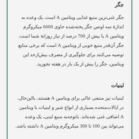
جگر
جگر غنی‌ترين منبع غذایی ويتامين A است. یک وعده به
اندازۀ سه اونس جگر پخته‌شده حاوی 6600 میکروگرم
ویتامین A یا بیش از 700 درصد از نیاز روزانۀ شما است.
جگر آن‌قدر منبع خوبی از ویتامین A است که برخی منابع
توصیه می‌کنند برای جلوگیری از مصرف بیش‌ازحد این
ویتامین، جگر را بیش از یک بار در هفته نخورید.
لبنیات
لبنیات نیز منبعی عالی برای ویتامین A هستند. بااین‌حال،
در ایالات‌متحده بسیاری از انواع شیر و لبنیات با ویتامین
A اضافی غنی شده‌اند. باتوجه‌به منبع لبنی، یک وعده
می‌تواند بین 100 تا 300 میکروگرم ویتامین A داشته باشد.