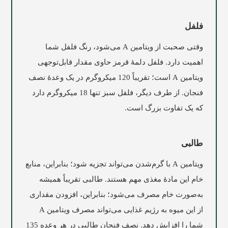
فلفل
وقتی صحبت از ویتامین A می‌شود، رنگ فلفل شما
اهمیت دارد. فلفل دلمۀ قرمز حاوی مقدار قابل‌توجهی
ویتامین A است؛ تقریباً 120 میکروگرم در یک وعدۀ نصف
فنجان. از طرف دیگر، فلفل سبز تنها 18 میکروگرم دارد
که یک تفاوت بزرگ است.
طالبی
ویتامین A با گرم‌شدن می‌تواند تجزیه شود؛ بنابراین، منابع
خام این مادۀ مغذی مهم هستند. طالبی تقریباً همیشه
به‌صورت خام مصرف می‌شود؛ بنابراین، افزودن مقداری
از این میوه به رژیم غذایی می‌تواند مصرف ویتامین A
شما را افزایش دهد. نصف فنجان طالبی در هر وعده 135