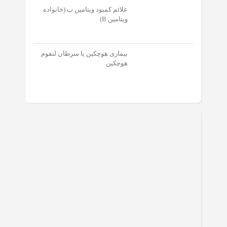
علائم کمبود ویتامین ب (خانواده
ویتامین B)
بیماری هوچکین یا سرطان لنفوم
هوچکین