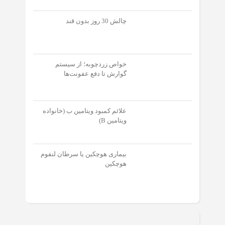
چالش 30 روز بدون قند
خواص زردچوبه؛ از سیستم
گوارش تا دفع عفونت‌‌ها
علائم کمبود ویتامین ب (خانواده
ویتامین B)
بیماری هوچکین یا سرطان لنفوم
هوچکین