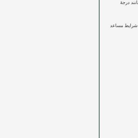
نند درجۀ
م شرایط مساعد