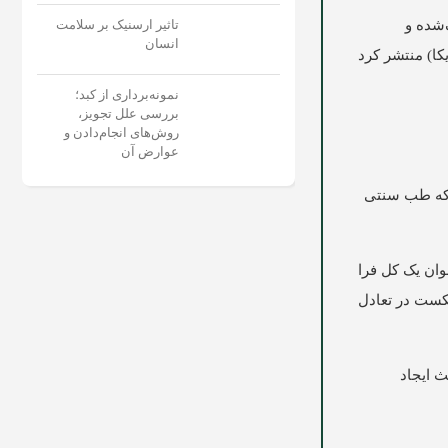
تاثیر ارسنیک بر سلامت
‌شده و
انسان
وف خود را با نام Bencao gangmu (مجموعه مواد مدیکا) منتشر کرد
نمونه‌برداری از کبد؛
بررسی علل تجویز،
روش‌های انجام‌دادن و
عوارض آن
د که طب سنتی
وان یک کل فرا
کست در تعادل
یرو باعث ایجاد