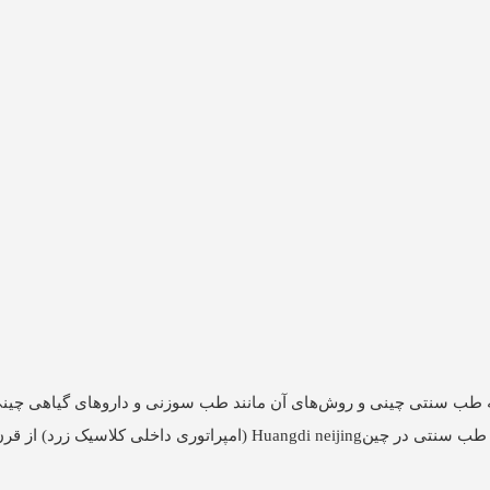
چه طب سنتی چینی و روش‌های آن مانند طب سوزنی و داروهای گیاهی چینی
2200 سال پیش می‌رسد؛ اگرچه اولین سابقۀ مکتوب شناخته‌شدۀ طب سنتی در چینHuangdi neijing (امپراتوری