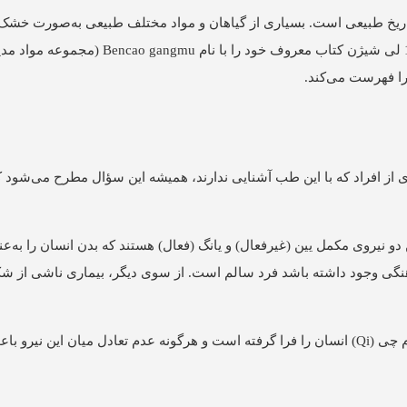
ک تاریخ طبیعی است. بسیاری از گیاهان و مواد مختلف طبیعی به‌صورت خشک
نگهداری‌شده در طب سنتی چینی به کار می‌رفته‌اند. در سال 1۵78 لی شیژن کتاب معر
ی از افراد که با این طب آشنایی ندارند، همیشه این سؤال مطرح می‌شو
 دو نیروی مکمل یین (غیرفعال) و یانگ (فعال) هستند که بدن انسان را به‌عن
هنگی وجود داشته باشد فرد سالم است. از سوی دیگر، بیماری ناشی از ش
درحقیقیت طب سنتی چینی معتقد است که یک نیروی حیاتی به نام چی (Qi) انسان را فرا گرفته است و هرگونه عدم تعادل میان این ن