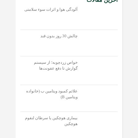
آلودگی هوا و اثرات سوء سلامتی
چالش 30 روز بدون قند
خواص زردچوبه؛ از سیستم
گوارش تا دفع عفونت‌‌ها
علائم کمبود ویتامین ب (خانواده
ویتامین B)
بیماری هوچکین یا سرطان لنفوم
هوچکین