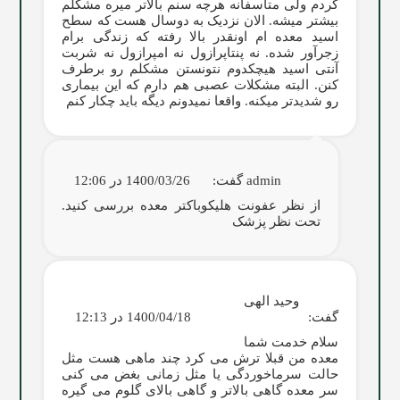
کردم ولی متاسفانه هرچه سنم بالاتر میره مشکلم
بیشتر میشه. الان نزدیک به دوسال هست که سطح
اسید معده ام اونقدر بالا رفته که زندگی برام
زجرآور شده. نه پنتاپرازول نه امپرازول نه شربت
آنتی اسید هیچکدوم نتونستن مشکلم رو برطرف
کنن. البته مشکلات عصبی هم دارم که این بیماری
رو شدیدتر میکنه. واقعا نمیدونم دیگه باید چکار کنم
admin
گفت:
1400/03/26 در 12:06
از نظر عفونت هلیکوباکتر معده بررسی کنید.
تحت نظر پزشک
وحید الهی
گفت:
1400/04/18 در 12:13
سلام خدمت شما
معده من قبلا ترش می کرد چند ماهی هست مثل
حالت سرماخوردگی یا مثل زمانی بغض می کنی
سر معده گاهی بالاتر و گاهی بالای گلوم می گیره