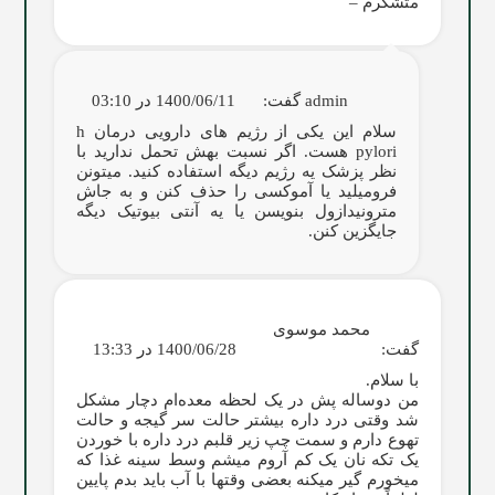
متشکرم –
admin
گفت:
1400/06/11 در 03:10
سلام این یکی از رژیم های دارویی درمان h
pylori هست. اگر نسبت بهش تحمل ندارید با
نظر پزشک یه رژیم دیگه استفاده کنید. میتونن
فرومیلید یا آموکسی را حذف کنن و به جاش
مترونیدازول بنویسن یا یه آنتی بیوتیک دیگه
جایگزین کنن.
محمد موسوی
گفت:
1400/06/28 در 13:33
با سلام.
من دوساله پش در یک لحظه معده‌ام دچار مشکل
شد وقتی درد داره بیشتر حالت سر گیجه و حالت
تهوع دارم و سمت چپ زیر قلبم درد داره با خوردن
یک تکه نان یک کم آروم میشم وسط سینه غذا که
میخورم گیر میکنه بعضی وقتها با آب باید بدم پایین