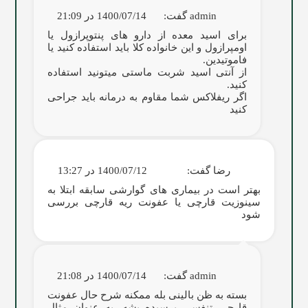
admin
گفت:
1400/07/14 در 21:09
برای اسید معده از دارو های پنتوپرازول یا
اومپرازول و این خانواده کلا باید استفاده کنید یا
فاموتیدین.
از آنتی اسید شربت ماستی میتونید استفاده
کنید.
اگر ریفلاکس شما مقاوم به درمانه باید جراحی
کنید
رضا
گفت:
1400/07/12 در 13:27
بهتر است در بیماری های گوارشی سابقه ابتلا به
سینوزیت قارچی یا عفونت ریه قارچی بررسی
شود
admin
گفت:
1400/07/14 در 21:08
بسته به ظن بالینی بله ممکنه شرح حال عفونت
قارچی تنفسی پرسیده بشه. به عنوان مثال