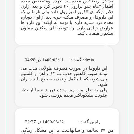
مشکل ریفلاکس معده پیدا کرده ومتخصص معده
اطفال۴ماه پنتو پرازول ۴۰ تجویز کرد و بعد ازاون
دکتر دیگه ای ۱۵روز امپرازول داده ولی تازمانی که
این داروها رو مصرف میکنه خوبه بعد از اون دوباره
معده درد شدید داره با تومه به ایکنه این دارو ها
عوارض زیادی دارن چه توصیه ای میکنین ممنون
نیشم راهنمایی کنید
admin
گفت:
1400/03/11 در 04:28
این داروها در صورت مصرف طولانی مدت می
تواند سبب کاهش جذب ب ۱۲ و آهن و کلسیم
می،شود، که با مکمل و تغذیه صحیح باید جبران
شود.
ولی به نظر من بهتر معده فرزند شما از نظر
عفونت هلیکوباکتر معده بررسی شود
رامین
گفت:
1400/03/22 در 22:27
من ۳۷ سالمه و سالهاست با این مشکل زندگی