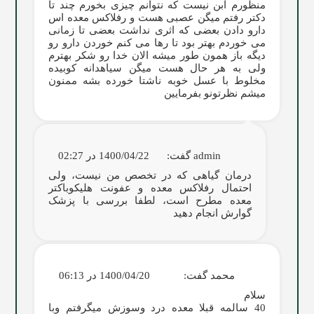
منظورم ابن نیست که نتوانم چیزی بخورم چند تا
دکتر رفتم میگن عصبی هست و رفلاکس معده اس
دارو دادن بعضی که اثری نداشت بعضی تا زمانی
می خوردم بهتر بود تا رها می کنم خوردن دارو رو
دیگه باز همون طور میشه الان خدا رو شکر بهترم
ولی به هر حال هست میگن سیاهدانه کوبیده
مخلوط با عسل خوبه ناشتا خورده بشه ممنون
میشم نظرتونو بفرمایین
admin
گفت:
1400/04/22 در 02:27
درمان گیاهی که در تخصص من نیست، ولی
احتمال رفلاکس معده و عفونت هلیکوباکتر
معده مطرح است، لطفا بررسی با پزشک
گوارش انجام دهید
محمد
گفت:
1400/04/20 در 06:13
سلام
40 سالمه قبلا معده درد وسوزش میگرفتم وبا