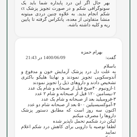
بهر حال اگر این درد پایداره شما باید یک
سونوگرافی شکم و در صورت تجویز پزشک ct
شکم انجام بدید.‌ به علاوه چنین دردی میتونه
منشا متفاوتی از معده، پانکراس گرفته تا پایین
ریه و کلیه داشته باشه.
بهرام حمزه
گفت:
1400/06/09 در 21:43
باسلام
به علت دل درد پزشک آزمایش خون و مدفوع و
آندوسکوپی تجویز نمودند و نهایتا هلیکو باکتری
تشخیص دادند و داروهای ذیل را تجویز نمودند
1-ازونیوم ۴۰صبح قبل از صبحانه و شام یک عدد
۲-بیسامین ۱۲۰ قیل از صبحانه و شام ۲ عدد
۳-فرومیلید بعد از صبحانه و شام یک عدد
۴-آموکسیسیلین ۵۰۰ بعد از صبحانه ‌شام دو عدد
اکنون سه روز است که مطابق دستور پزشک
داروها را مصرف میکنم
لیکن درد شکمم تحمل ناپذیر شده
لطفا توصیه یا دارویی برای کاهش درد شکم اعلام
نمایید