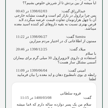
ایا میشه از بین بردش تا از شررش خلوص بشیم؟؟
عبدالرزاق
گفت:
1398/02/03 در 00:43
پس چرا برازول در بازار کم است و قیمت مشابه خارجی
آن با چهل هزارتومان تفاوت قیمت عرضه میگردد.لابد
قرص بهتری نسبت به بقیه داروهای کم کننده اسید معده
میباشد.
Samira
گفت:
1398/06/27 در 11:22
ممنون از اطلاعاتی ک در اختیار مردم میزارین
میلاد
گفت:
1398/12/25 در 20:46
با سلام
استفاده ی داروی لانزوپرازول 30 میلی گرم برای بیماران
آسمی مشکل ساز هست؟
امینی
گفت:
1399/06/04 در 11:09
رابطه ی بوی نامطبوع دهان و اید معده را بیان فرمایید
لطفا
فروه سلطانی
گفت:
1400/03/08 در 11:15
سلام من یک پسر دوازده ساله دارم که ۸ما میشه