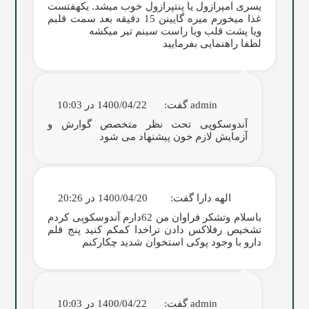
یسری امپرازول یا پنتپرازول خوب میشد. یکهفتست
غذا میخورم میره گایینن 15 دقیقه بعد سمت قلبم
ویا پشت قلب ویا راست سینم تیر میکشه
لطفا راهنمایی بفرمایید
admin
گفت:
1400/04/22 در 10:03
آندوسکوپی تحت نظر متخصص گوارش و
آزمایش لازم خون پیشنهاد می شود
الهه دارا
گفت:
1400/04/20 در 20:26
باسلام وتشکر فراوان من 62دارم آندوسکوپی کردم
تشخیص رفلاکس دادن تراخدا کمکم کنید پنج قلم
دارو با وجود پوکی استخوان شدید چکارکنم
admin
گفت:
1400/04/22 در 10:03