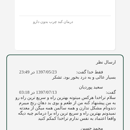
درمان کبد چرب بدون دارو
ارسال نظر
فقط خدا
گفت:
1397/05/23 در 23:49
بسیار عالی و به درد بخور بود. تشکر
سعید پوردیان
گفت:
1397/07/13 در 03:18
سلام تراخدا هرکس میتونه بهترین راه و سریع ترین راه رو
به من پیشنهاد کنه من از طعم و بوی بد دهان رنج میبرم
دندونام مشکل ندارن و همه سالمن همه میگن از معدته
نمیدونم بهترین راه و سریع ترین راه برا درمانم چیه دیگه
واقعا اعتماد به نفس ندارم تراخدا کمکم کنید
محمد حسین