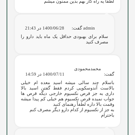
لطفاً یه راه کار بهم بدین ممنون میشم
admin
گفت:
1400/06/28 در 21:43
سلام برای بهبودی حداقل یک ماه باید دارو را
مصرف کنید
محمدمحمودی
گفت:
1400/07/11 در 14:59
باسلام چند سالی میشه اسید معده ام خیلی
بالاست آندوسکوپی کردم فقط گفتن اسید بالا
داری به جز قرص نکسیوم خارجی دیگه قرص ها
جواب نمیده قرص نکسیوم هم خیلی کم پیدا میشه
وقمت بالا داره لطفاً رهنمای کنید
به جز از نکسیوم از کدام دارو دیگر مصرف کنم
باحترام