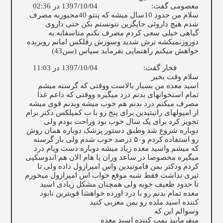
معصومی
گفت:
1397/10/04 در 02:36
سلام من حدود 10سال میشه كه پنتو 40مجبوربه مصرف
شدم هیچ داروئی جایگزین نتونستم بكن حتی داروی
گیاهی خیلی سعی كردم مصرف نكنم متاسفانه به
دوروزنمیكشه ترش شدید وسوزش رفلكس امانم روبریده
خواهش میكنم راهنمایی بفرماید سپاس (سن43)
فخار
گفت:
1397/10/04 در 11:03
سلام وقت بخیر
اسید معده من بسیار بالاست ووقتی که گرسنه میشم
تمام استخوانهای بدنم درد میگیره ووقتی که داعم غذا
مصرف میکنم درد بدنم هم خوب میشه وبدنم قوی میشه
از امپولهای رانیتیدین برای پنج رو با ب کمپلکس دکتر برام
تجویز کرد برای یک سال خوب بود وراحت بودم ولی
دوباره شروع شد وطبق دستور پزشک دوباره همان روش
رو استفاده کردم و۵۰ درصد خوب شدم ولی باز گرسنه
که میشم واسید معده زیاد میشه دوباره دست وپام درد
میگیره مخصوصا در ساعد وران پا هام الان هم اندوسکپی
کردم ودکتر بمن فاموتیدین واس امپرازول داده ولی تا
ثیری نداشت فقط شبه موقع خواب اس امپرازول میخورم
تا حدود ظعیف خوبه ولی همچنان مشکل زیادی اسید
معده تمام بدنم رو با درد اورده خواهشا قویترین نابود
کننده اسید ملده رو بمن معربی کنید
وسوالم این که
میفرمایید پمپ کننده اسید معده