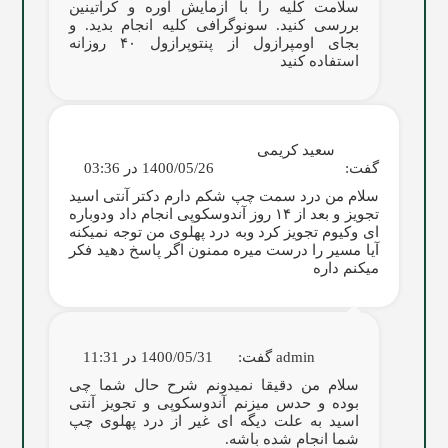
سلامت کلیه را با آزمایش اوره و کراتینین
بررسی کنید. سونوگرافی کلیه انجام بدید. و
بجای اومپرازول از پنتوپرازول ۴۰ روزانه
استفاده کنید
سعید کریمی
گفت:
1400/05/26 در 03:36
سلام من درد سمت چپ شکم دارم دکتر آنتی اسید
تجویز و بعد از ۱۴ روز آندوسکوپی انجام داد ودوباره
ای وکیوم تجویز کرد وبه درد پهلوی من توجه نمیکنه
آیا مسیر را درست میره ممنون اگر پاسخ دهید فکر
میکنم داره
admin
گفت:
1400/05/31 در 11:31
سلام من دقیقا نمیدونم شرح حال شما چی
بوده و حدس میزنم آندوسکوپی و تجویز آنتی
اسید به علت دیگه ای غیر از درد پهلوی چپ
شما انجام شده باشه.