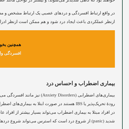
خواهند بود که گاهی شدیدتر می‌شوند، و بیشتر در نواحی مانند ع
در واقع ارتباط افسردگی و دردهای عصبی یک ارتباط مشخص و مس
ازنظر عملکردی باعث ایجاد درد شود و هم ممکن است ازنظر ادراک د
همچنین بخوا
افسردگی واق
بیماری اضطراب و احساس درد
بیماری‌های اضطرابی (y Disorders
رودۀ تحریک‌پذیر یا IBS هستند در صورت ابتلا به ب
شدید (panic) از شروع درد است که استرس می‌تواند شروع دردهای مزمن مانند سردرد را تسریع کرده و درد آن را تشدید کند.