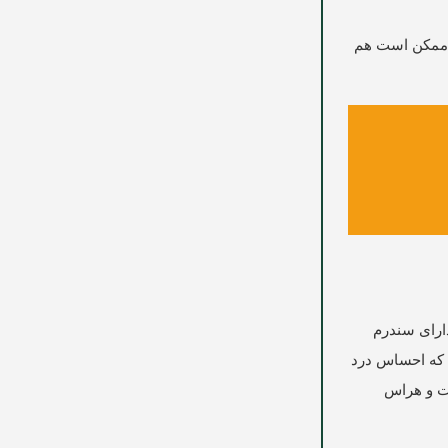
د ممکن است هم
 که دارای سندرم
‌اند که احساس درد
عه باشد. مشکل دیگر این بیماران احساس ترس (phobia) و یا وحشت و هراس