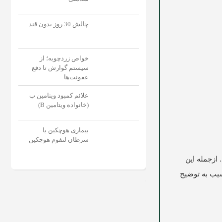
چالش 30 روز بدون قند
خواص زردچوبه؛ از
سیستم گوارش تا دفع
عفونت‌‌ها
علائم کمبود ویتامین ب
(خانواده ویتامین B)
بیماری هوچکین یا
سرطان لنفوم هوچکین
 ازجمله این
یب
به توضیح